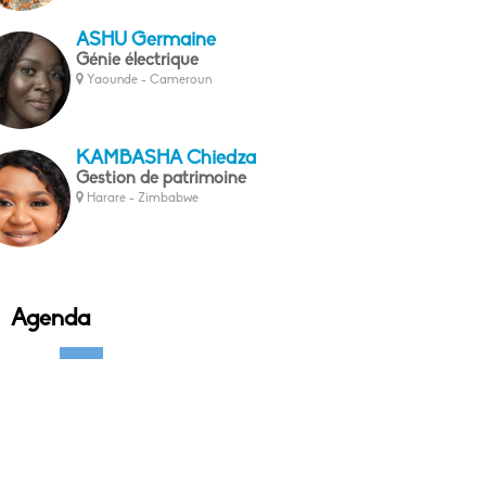
ASHU Germaine
Génie électrique
Yaounde - Cameroun
KAMBASHA Chiedza
Gestion de patrimoine
Harare - Zimbabwe
Agenda