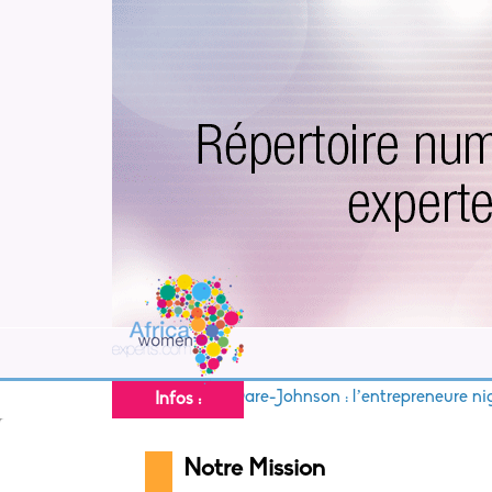
Ifeoluwa Dare-Johnson : l’entrepreneure nigéri
Infos :
Notre Mission