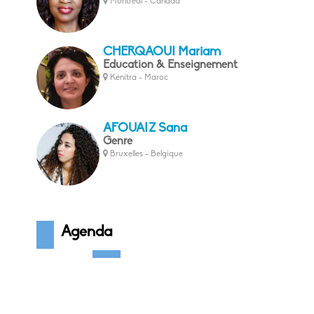
Montréal - Canada
CHERQAOUI Mariam
Education & Enseignement
Kénitra - Maroc
AFOUAIZ Sana
Genre
Bruxelles - Belgique
Agenda