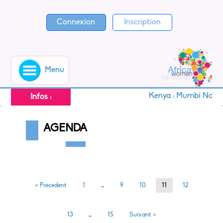
Connexion
Inscription
Menu
Kenya : Mumbi Ndung’u
Infos :
AGENDA
« Précédent
1
…
9
10
11
12
13
…
15
Suivant »